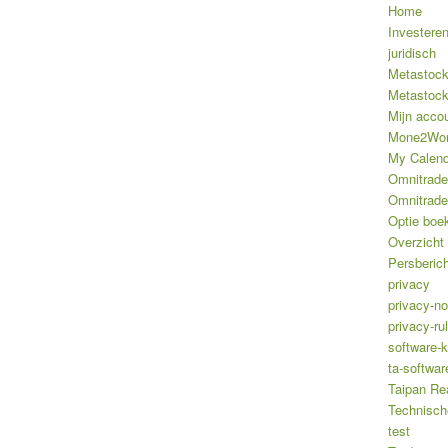
Home
Investere
juridisch
Metastoc
Metastoc
Mijn acco
Mone2Wo
My Calend
Omnitrade
Omnitrade
Optie boe
Overzicht
Persberic
privacy
privacy-no
privacy-ru
software-
ta-softwar
Taipan Re
Technisch
test