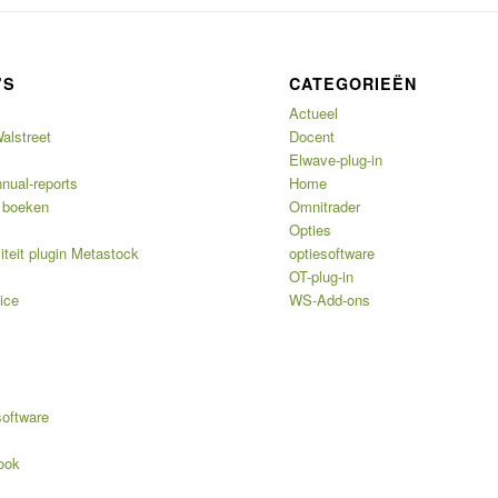
’S
CATEGORIEËN
Actueel
alstreet
Docent
Elwave-plug-in
nual-reports
Home
 boeken
Omnitrader
Opties
iteit plugin Metastock
optiesoftware
OT-plug-in
ice
WS-Add-ons
software
ook