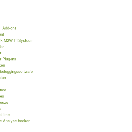
n
k
k_Add-ons
unt
rk M2W-TTSysteem
ar
r
r Plug-ins
ken
 beleggingssoftware
hten
tice
les
keuze
e
altime
e Analyse boeken