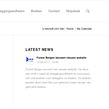
eggingssoftware
Boeken
Contact
Helpdesk
U bevindt zich hier:
Home
/
My Calendar
LATEST NEWS
Forest Bergen lanceert nieuwe website
18 juli 2017 - 19:39
Forest Bergen lanceert een nieuwe website. Op deze
site vindt u naast de beleggingssoftware en cursussen,
ook veel boeken voor beleggers en traders. De boeken
worden direct door Bol.com geleverd zowel nieuwe- als
gebruikte boeken.