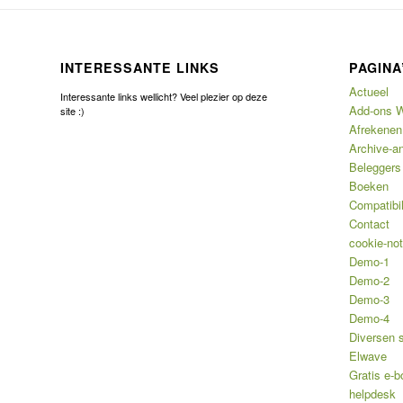
INTERESSANTE LINKS
PAGINA
Actueel
Interessante links wellicht? Veel plezier op deze
Add-ons W
site :)
Afrekenen
Archive-an
Beleggers
Boeken
Compatibil
Contact
cookie-not
Demo-1
Demo-2
Demo-3
Demo-4
Diversen 
Elwave
Gratis e-b
helpdesk