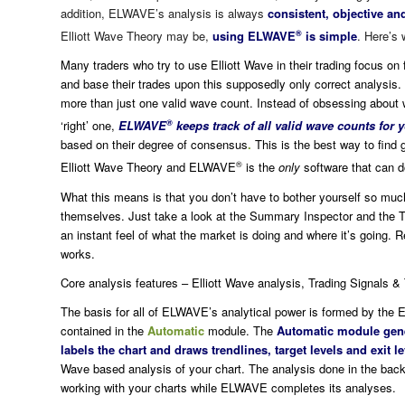
addition, ELWAVE’s analysis is always
consistent, objective a
®
Elliott Wave Theory may be,
using ELWAVE
is simple
. Here’s 
Many traders who try to use Elliott Wave in their trading focus on
and base their trades upon this supposedly only correct analysis. 
more than just one valid wave count. Instead of obsessing about w
®
‘right’ one,
ELWAVE
keeps track of all valid wave counts for 
based on their degree of consensus
.
This is the best way to find 
®
Elliott Wave Theory and ELWAVE
is the
only
software that can d
What this means is that you don’t have to bother yourself so muc
themselves. Just take a look at the Summary Inspector and the Ta
an instant feel of what the market is doing and where it’s going. R
works.
Core analysis features – Elliott Wave analysis, Trading Signals &
The basis for all of ELWAVE’s analytical power is formed by the E
contained in the
Automatic
module. The
Automatic module gene
labels the chart and draws trendlines, target levels and exit l
Wave based analysis of your chart. The analysis done in the bac
working with your charts while ELWAVE completes its analyses.