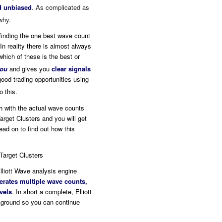
nd unbiased
. As complicated as
why.
 finding the one best wave count
In reality there is almost always
hich of these is the best or
you
and gives you
clear signals
good trading opportunities using
o this.
h with the actual wave counts
rget Clusters and you will get
ead on to find out how this
 Target Clusters
lliott Wave analysis engine
rates multiple wave counts,
evels
. In short a complete, Elliott
kground so you can continue