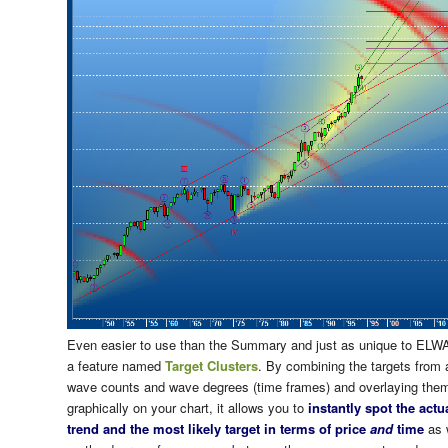
Even easier to use than the Summary and just as unique to ELW
a feature named
Target Clusters
. By combining the targets from a
wave counts and wave degrees (time frames) and overlaying the
graphically on your chart, it allows you to
instantly spot the actu
trend and the most likely target in terms of price
and
time
as 