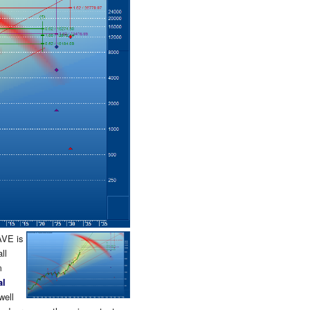
AVE is
ll
m
al
well