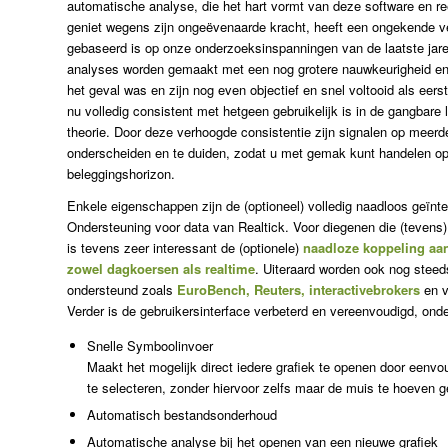
automatische analyse, die het hart vormt van deze software en r
geniet wegens zijn ongeëvenaarde kracht, heeft een ongekende ve
gebaseerd is op onze onderzoeksinspanningen van de laatste jaren.
analyses worden gemaakt met een nog grotere nauwkeurigheid en 
het geval was en zijn nog even objectief en snel voltooid als eerst
nu volledig consistent met hetgeen gebruikelijk is in de gangbare l
theorie. Door deze verhoogde consistentie zijn signalen op meerd
onderscheiden en te duiden, zodat u met gemak kunt handelen op
beleggingshorizon.
Enkele eigenschappen zijn de (optioneel) volledig naadloos geïnt
Ondersteuning voor data van Realtick. Voor diegenen die (tevens
is tevens zeer interessant de (optionele)
naadloze koppeling aan
zowel dagkoersen als realtime
. Uiteraard worden ook nog stee
ondersteund zoals
EuroBench, Reuters, interactivebrokers
en v
Verder is de gebruikersinterface verbeterd en vereenvoudigd, onde
Snelle Symboolinvoer
Maakt het mogelijk direct iedere grafiek te openen door eenvou
te selecteren, zonder hiervoor zelfs maar de muis te hoeven g
Automatisch bestandsonderhoud
Automatische analyse bij het openen van een nieuwe grafiek