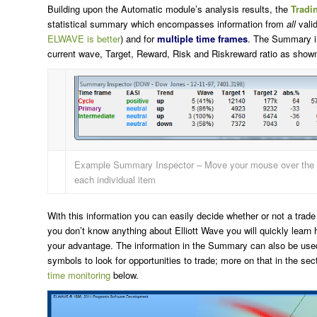
Building upon the Automatic module’s analysis results, the
Tradi
statistical summary which encompasses information from
all
vali
ELWAVE is better
) and for
multiple time frames
. The Summary in
current wave, Target, Reward, Risk and Riskreward ratio as show
Example Summary Inspector – Move your mouse over the c
each individual item
With this information you can easily decide whether or not a trad
you don’t know anything about Elliott Wave you will quickly learn 
your advantage. The information in the Summary can also be used
symbols to look for opportunities to trade; more on that in the sec
time monitoring
below.