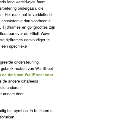
eeds lang wereldwijde faam
rbetering ondergaan, die
 Het resultaat is verbluffend:
consistentie dan voorheen al
. Tijdframes en golfgroottes zijn
iteratuur over de Elliott Wave
ere tijdframes eenvoudiger te
 een specifieke
egreerde ondersteuning.
) gebruik maken van WallStreet
 de data van WallStreet voor
ds de andere datafeeds
ele anderen.
r andere door:
dig het symbool in te tikken of
ebruiken